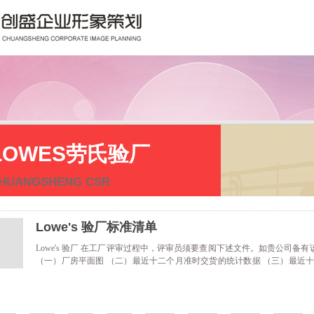
LOWES劳氏验厂
HUANGSHENG CSR
Lowe's 验厂标准清单
Lowe's 验厂 在工厂评审过程中，评审员须要查阅下述文件。如贵公司
（一）厂房平面图 （二）最近十二个月准时交货的统计数据 （三）最近
工招聘 1)招聘守则 2)职位说明书 （五）员工培训 1)员工守则培训课程大纲
训纪录 ......