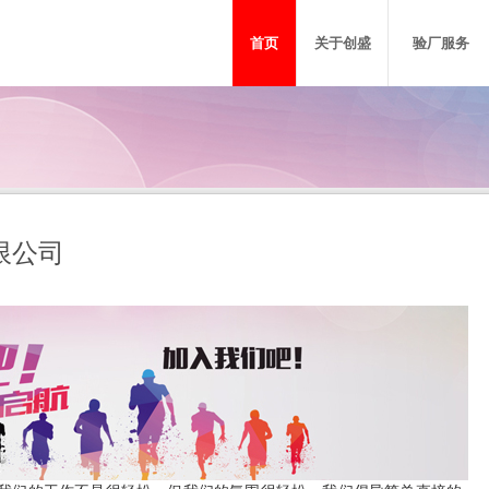
首页
关于创盛
验厂服务
BSCI验厂
Sedex验厂
FSC森林认证
创盛动态
沃尔玛验
SQ
限公司