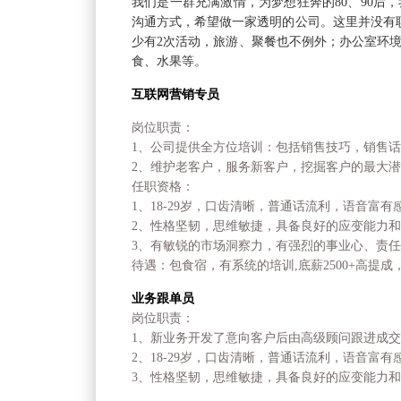
我们是一群充满激情，为梦想狂奔的80、90后
沟通方式，希望做一家透明的公司。这里并没有职
少有2次活动，旅游、聚餐也不例外；办公室环
食、水果等。
互联网营销专员
岗位职责：
1、公司提供全方位培训：包括销售技巧，销售话
2、维护老客户，服务新客户，挖掘客户的最大
任职资格：
1、18-29岁，口齿清晰，普通话流利，语音富有
2、性格坚韧，思维敏捷，具备良好的应变能力
3、有敏锐的市场洞察力，有强烈的事业心、责
待遇：包食宿，有系统的培训,底薪2500+高提成，基
业务跟单员
岗位职责：
1、新业务开发了意向客户后由高级顾问跟进成
2、18-29岁，口齿清晰，普通话流利，语音富有
3、性格坚韧，思维敏捷，具备良好的应变能力