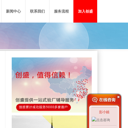
新闻中心
联系我们
服务流程
加入创盛
厂
P质量认证
验厂头条
广东总部
迪士尼验厂
GMP化妆品认证
浙江分公司
ECII验厂
HACCP食品认证
福建分公司
反恐验厂
山东分公司
质量验厂
RJC珠宝钻石认证
更多
彭小姐