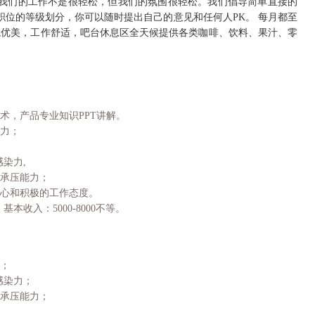
，我们的工作不是很轻松，但我们的氛围很轻松。我们倡导简单直接的
位的等级划分，你可以随时提出自己的意见和任何人PK。 每月都至
境优美，工作舒适，吧台休息区全天候提供各类咖啡、饮料、果汁、零
术，产品专业知识PPT讲解。
潜力；
感染力,
和承压能力；
任心和积极的工作态度。
本收入：5000-8000不等。
交；
感染力；
和承压能力；