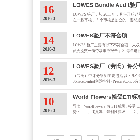
家。 ( 更多 low's 三项验厂 ) ......
LOWES Bundle Audi
16
LOWE'S 验厂，从 2011 年 8 月份开
2016-3
在一起审核， 3 个审核是独立的，要想
其实这种可能性真的很低，除非工厂做足了充分
LOWES验厂不符合项
14
LOWES 验厂主要有以下不符合项：人权部
2016-3
员会提交一份劳动事故报告； 3. 每年进行
有以下不符合项： 人权部分： 1. 年假要当年
LOWES验厂（劳氏）评分
12
（劳氏）中评分细则主要包括以下几个项目： 创盛验
2016-3
3ShadeControl利器控制 4ProcessControl制程控
World Flowers接受ETI
10
导读：WorldFlowers 为 ETI 成员 , 接
2016-3
势： 1 、满足客户强制性要求； 2 、
4 、改善现有社会责任管理； 5 、增.....