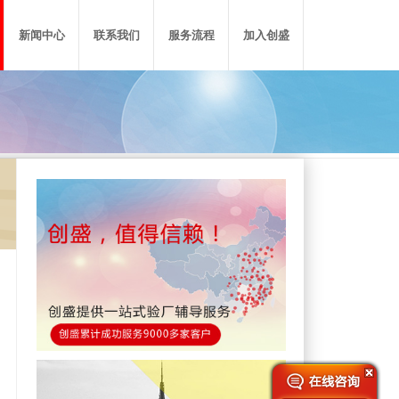
新闻中心
联系我们
服务流程
加入创盛
厂
P质量认证
验厂头条
广东总部
迪士尼验厂
GMP化妆品认证
浙江分公司
ECII验厂
HACCP食品认证
福建分公司
反恐验厂
山东分公司
质量验厂
RJC珠宝钻石认证
更多