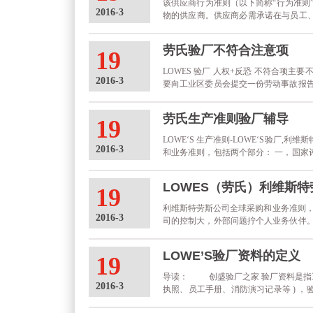
该供应商行为准则（以下简称“行为准则”
2016-3
物的供应商。供应商必需承诺在与员工
了所有供应商与劳氏进行业务往来时必需
终止与该供应商的业务关系，并着手确保任
劳氏验厂不符合注意项
19
LOWES 验厂 人权+反恐 不符合项主要
2016-3
要向工业区委员会提交一份劳动事故报告； 
下3个地方没有划逃生路线或逃生路线模
MSDS，二次容器不够大（要求......
劳氏生产准则验厂辅导
19
LOWE‘S 生产准则-LOWE‘S验厂,
2016-3
和业务准则，包括两个部分： 一，国家
这些帮助我们评估的机会和做一个特定国
商业伙伴可控处理。这些条款的参与是我们的.
LOWES（劳氏）利维斯
19
利维斯特劳斯公司全球采购和业务准则，
2016-3
司的控制大，外部问题拧个人业务伙伴。
参与条款，其中有大量的问题是由个别
我们的员工和我们的业务伙伴了解......
LOWE’S验厂资料的定义
19
导读： 创盛验厂之家 验厂资料是指工
2016-3
执照、员工手册、消防演习记录等 ) 
据工厂的客户的要求可能侧重点有所不