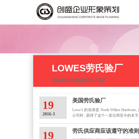
LOWES劳氏验厂
CHUANGSHENG CSR
美国劳氏验厂
19
Lowe’s 的前身是 North Wilkes Har
2016-3
公司时 , 获得了这个一直沿用至今的名字。 
商店，销售近 40,000 种商品，充分满足每一
劳氏供应商应该遵守的准
19