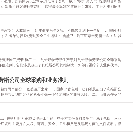
）适用于所有向劳氏公司或其任何子公司（以下简称“ 劳氏 ”）提供服务和货
、供货商和顾客进行交易时，遵守最高标准的道德行为准则。本行为准则阐明
遵守的基本要求。 如果劳氏认为任何供应商违反本行为准则，劳氏有权立即
何和所有其它权利及采取可行的补救措施。劳氏......
不符合项为 人权部分： 1. 年假要当年休完，不能累计到下一年度； 2. 每6个月
3. 每年进行1次劳动安全卫生培训 4. 食堂卫生许可证每年更新一次； 5. 以
糊不清：研磨车间+出货仓+食堂； 6. 塑胶车间废油没有标识，没有贴
利维斯特劳斯验厂,劳氏验厂 一， 利维斯特劳斯生产守则 利维斯特劳斯公司全球采购
评估准则，它们涉及超出了利维斯公司的控制大，外部问题拧个人业务伙伴。
家的业务风险。 二。商业合作伙伴参与条款，其中有大量的问题是由个别的
.....
特劳斯公司全球采购和业务准则
包括两个部分： 创盛验厂之家 一，国家评估准则，它们涉及超出了利维斯公
这些帮助我们评估的机会和做一个特定国家的业务风险。 二。商业合作伙伴
的商业伙伴可控处理。这些条款的参与是我们的业务关系不可分割的一部分。
厂在验厂时为审核员提供工厂的一些基本文件资料及生产记录 ( 包括：营业
，验厂资料主要是在人权、环境、安全、卫生和反恐及现场方面的文件资料，根
一样，有的重点是在人权，有的重点是在安全，这个要看工厂的客户是那一