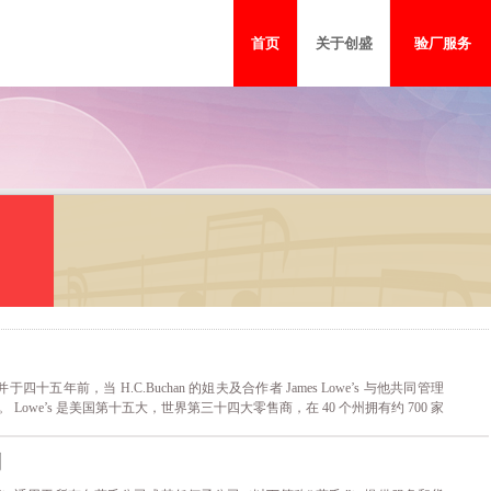
首页
关于创盛
验厂服务
BSCI验厂
Sedex验厂
FSC森林认证
创盛动态
沃尔玛验
SQ
dware, 并于四十五年前，当 H.C.Buchan 的姐夫及合作者 James Lowe’s 与他共同管理
Lowe’s 是美国第十五大，世界第三十四大零售商，在 40 个州拥有约 700 家
位客户的......
则