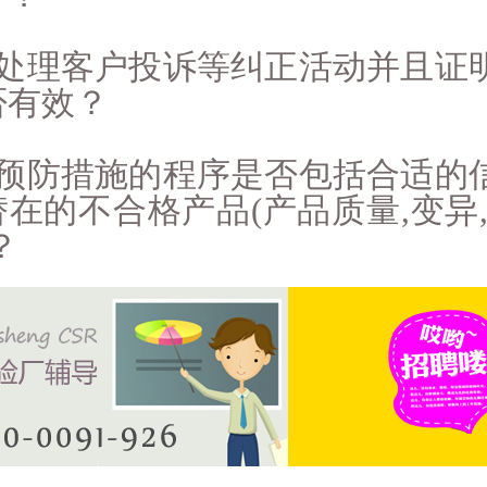
7. 处理客户投诉等纠正活动并且
否有效？
8. 预防措施的程序是否包括合适
替在的不合格产品(产品质量,变异
？