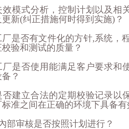
. 失效模式分析，控制计划以及相
及更新(纠正措施何时得到实施)？
 工厂是否有文件化的方针,系统，
证校验和测试的质量？
. 工厂是否使用能满足客户要求和
设备？
. 是否建立合法的定期校验记录以
可标准之间在正确的环境下具备有
. 內部审核是否按照计划进行？