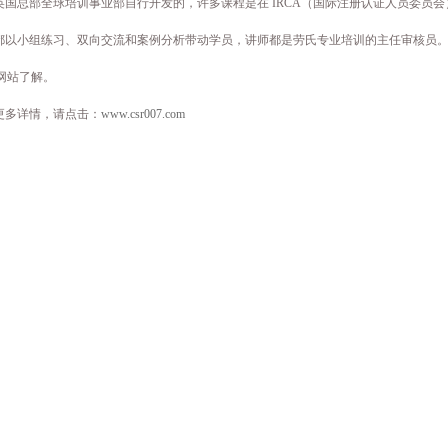
英国总部全球培训事业部自行开发的，许多课程是在 IRCA（国际注册认证人员委员
都以小组练习、双向交流和案例分析带动学员，讲师都是劳氏专业培训的主任审核员。
网站了解。
更多详情，请点击：
www.csr007.com